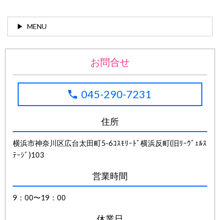
MENU
お問合せ
045-290-7231
住所
横浜市神奈川区広台太田町5-6ｺｽﾓﾘｰﾄﾞ横浜反町(旧ﾘｰｳﾞｪﾙｽ
ﾃｰｼﾞ)103
営業時間
9：00〜19：00
休業日