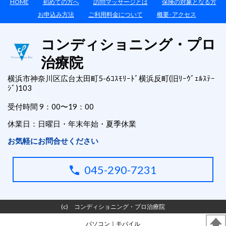
HOME
初めての方へ
訪問マッサージとは
保険の対象となる方
お申込み方法
ご利用料金について
概要･アクセス
コンディショニング・プロ
治療院
横浜市神奈川区広台太田町5-6ｺｽﾓﾘｰﾄﾞ横浜反町(旧ﾘｰｳﾞｪﾙｽﾃｰ
ｼﾞ)103
受付時間 9：00〜19：00
休業日：日曜日・年末年始・夏季休業
お気軽にお問合せください
045-290-7231
(c) コンディショニング・プロ治療院
パソコン
｜モバイル